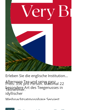
Erleben Sie die englische Institution
Afternoon Tea und seine ganz
Preis: 35€ pro Person. Maximal 22
besondere Art des Teegenusses in
Teilnehmer.
idyllischer
Weihnachtsatmosphäre.Serviert
werden feine Teespezialitäten, ein Glas