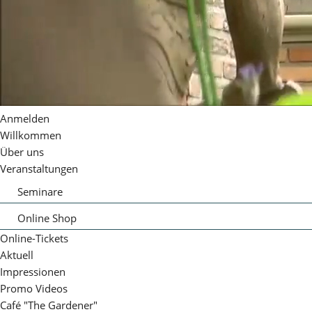
Anmelden
Willkommen
Über uns
Veranstaltungen
Seminare
Sommerrückschnitt
Online Shop
Einwinterung
Rosenpflege
Online-Tickets
Rosenschnitt 2027
Gutscheine
Aktuell
Impressionen
Promo Videos
Café "The Gardener"